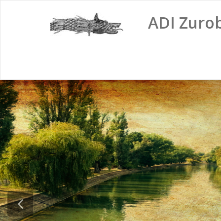
ADI Zuro
Construim împreună
Comunitatea reprezintă sufletul locului.